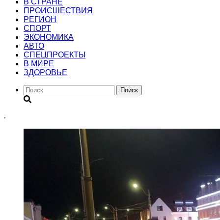
В СТРАНЕ
ПРОИСШЕСТВИЯ
РЕГИОН
CПОРТ
ЭКОНОМИКА
АВТО
СПЕЦПРОЕКТЫ
В МИРЕ
ЗДОРОВЬЕ
Поиск