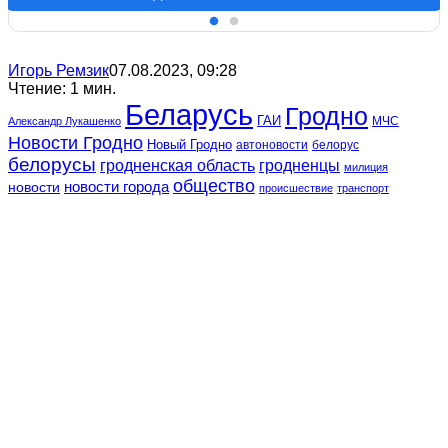
Игорь Ремзик
07.08.2023, 09:28
Чтение: 1 мин.
Беларусь
Гродно
ГАИ
МЧС
Александр Лукашенко
Новости Гродно
Новый Гродно
автоновости
белорус
белорусы
гродненская область
гродненцы
милиция
общество
новости
новости города
происшествие
транспорт