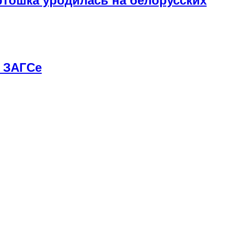
артошка уродилась на белорусских
в ЗАГСе