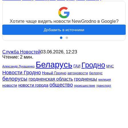
Хотите чаще видеть новости NewGrodno в Google?
Добавить в источники
Служба Новостей
03.06.2026, 12:23
Чтение: 2 мин.
Беларусь
Гродно
ГАИ
МЧС
Александр Лукашенко
Новости Гродно
Новый Гродно
автоновости
белорус
белорусы
гродненская область
гродненцы
милиция
общество
новости
новости города
происшествие
транспорт