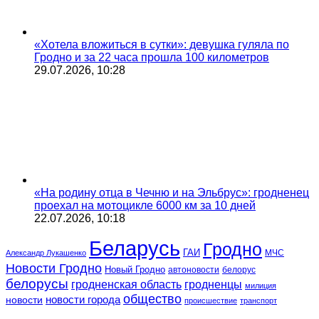
«Хотела вложиться в сутки»: девушка гуляла по
Гродно и за 22 часа прошла 100 километров
29.07.2026, 10:28
«На родину отца в Чечню и на Эльбрус»: гродненец
проехал на мотоцикле 6000 км за 10 дней
22.07.2026, 10:18
Беларусь
Гродно
ГАИ
МЧС
Александр Лукашенко
Новости Гродно
Новый Гродно
автоновости
белорус
белорусы
гродненская область
гродненцы
милиция
общество
новости
новости города
происшествие
транспорт