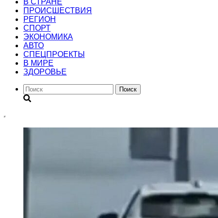
В СТРАНЕ
ПРОИСШЕСТВИЯ
РЕГИОН
CПОРТ
ЭКОНОМИКА
АВТО
СПЕЦПРОЕКТЫ
В МИРЕ
ЗДОРОВЬЕ
Поиск