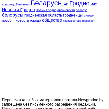
Беларусь
Гродно
ГАИ
МЧС
Александр Лукашенко
Новости Гродно
Новый Гродно
автоновости
белорус
белорусы
гродненская область
гродненцы
милиция
общество
новости
новости города
происшествие
транспорт
Перепечатка любых материалов портала Newgrodno.by
запрещена без письменного разрешения редакции.
Полностью запрещаем использование в какой-либо