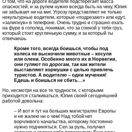
О том, что на дороге водителя подстерегает масса
опасностей, и за рулем нужно всегда быть на чеку, Юлия
не забывает ни на миг. Угрозу представляют не только
некультурные водители, которые «подрезают» или едут,
«залипнув» в телефоне. Очень трудно и страшно ехать
на фуре в гололед, понимая, что за спиной у тебя груз,
который стоит кругленькую сумму, и за который ты
отвечаешь.
Кроме того, всегда боишься, чтобы под
колеса не выскочили животные – косули
или олени. Особенно много их в Норвегии,
они гуляют по дорогам, так как жители
выставляют кормушки с целью привлечь
туристов. А водителю – одни мучения!
Едешь и боишься не сбить…»
Но, несмотря на все те трудности, с которыми
приходится сталкиваться, Юлия своей сегодняшней
работой довольна:
– И вот я тут на больших магистралях Европы
и не жалею ни о чем! Над тобой нет
ворчливого начальства, которому постоянно
нужно подчиняться. Сел за руль, получил