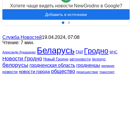
Хотите чаще видеть новости NewGrodno в Google?
Добавить в источники
Служба Новостей
19.04.2024, 07:08
Чтение: 7 мин.
Беларусь
Гродно
ГАИ
МЧС
Александр Лукашенко
Новости Гродно
Новый Гродно
автоновости
белорус
белорусы
гродненская область
гродненцы
милиция
общество
новости
новости города
происшествие
транспорт