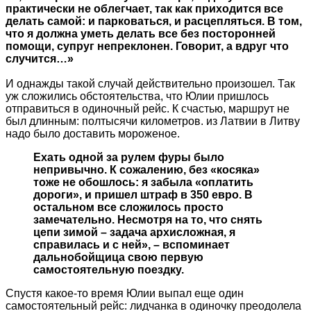
практически не облегчает, так как приходится все
делать самой: и парковаться, и расцепляться. В том,
что я должна уметь делать все без посторонней
помощи, супруг непреклонен. Говорит, а вдруг что
случится…»
И однажды такой случай действительно произошел. Так
уж сложились обстоятельства, что Юлии пришлось
отправиться в одиночный рейс. К счастью, маршрут не
был длинным: полтысячи километров. из Латвии в Литву
надо было доставить мороженое.
Ехать одной за рулем фуры было
непривычно. К сожалению, без «косяка»
тоже не обошлось: я забыла «оплатить
дороги», и пришел штраф в 350 евро. В
остальном все сложилось просто
замечательно. Несмотря на то, что снять
цепи зимой – задача архисложная, я
справилась и с ней», – вспоминает
дальнобойщица свою первую
самостоятельную поездку.
Спустя какое-то время Юлии выпал еще один
самостоятельный рейс: лидчанка в одиночку преодолела