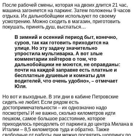
После рабочей смены, которая на двоих длится 21 час,
машина загоняется на паркинг. Затем положены 9 часов
отдыха. Их дальнобойщики используют по своему
усмотрению. Можно сходить в магазин, приготовить
покушать, принять душ, выспаться…
В зимний и осенний период быт, конечно,
суров, так как готовить приходится на
улице. Но эту задачу значительно
упростила мультиварка. А вот злые
комментарии хейтеров о том, что
дальнобойщики не моются, не оправданы:
почти на каждой заправке есть платные и
бесплатные душевые и комнаты для
водителей, что очень удобно», – отмечает
Юля.
Но вот и выходные. В эти дни в кабине Петровские
сидеть не любят. Если рядом есть
достопримечательности – их однозначно надо
посмотреть! И не важно, сколько километров идти
пешком, самое большое расстояние, которое
приходилось преодолеть от паркинга до центра Милана в
Италии – 8,5 километров туда и обратно. Также
свободные от работы дни можно посвятить шоппингу по