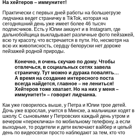
На хейтеров – иммунитет!
Практически с первых дней работы на большегрузе
лидчанка ведет страничку в TikTok, которая на
сегодняшний день уже имеет более 46 тысяч
подписчиков. Есть у Юлии аккаунт и в Instagram, где
дальнобойщица выкладывает различные фото пейзажей,
всю ту красоту, что встречается в пути. Но, несмотря на
всю их живописность, сердцу белоруски нет дороже
пейзажей родной природы.
Конечно, я очень скучаю по дому. Чтобы
отвлечься, в социальных сетях завела
страничку. Тут можно и дурака повалять…
А время на создание интересного поста
всегда найдется, главное – не лениться!
Хейтеров тоже хватает. Но на них у меня –
иммунитет!» – говорит лидчанка.
Как уже говорилось выше, у Петра и Юлии трое детей.
Дочь уже взрослая, учится в Минске, а мальчишки ходят в
школу. С сыновьями у Петровских каждый день утром и
вечером «перекличка» по мобильному телефону, а если
выходные, то родители и дети включают вайбер и целый
день по видеосвязи просто наблюдают за тем, кто что