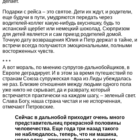
делает.
Подарки с рейса – это святое. Дети их ждут, и родители,
еще будучи в пути, умудряются передать через
водителей-коллег какую-нибудь вкусняшку, будь то
испанский щербет или немецкий шоколад. Сюрпризом
для детей является и сам приезд родителей домой.
Точную дату возвращения Юлия и Петр держат в тайне, и
встречи всегда получаются эмоциональными, полными
восторженных чувств.
* * *
А вот мораль, по мнению супругов-дальнобойщиков, в
Европе деградирует. И в этом за время путешествий по
странам Союза супружеская пара из Лиды убеждалась
не раз. Близкие отношения между людьми одного пола
уже никто не скрывает, да и разврату, который
встречается практически на каждом шагу, – зеленый свет.
Слава Богу, наша страна чистая и не испорченная,
отмечают Петровские.
Сейчас в дальнобой приходит очень много
представительниц прекрасной половины
человечества. Еще года три назад такого
не наблюдалось, теперь, что ни машина,
через одну – женщина. Думаю, в скором