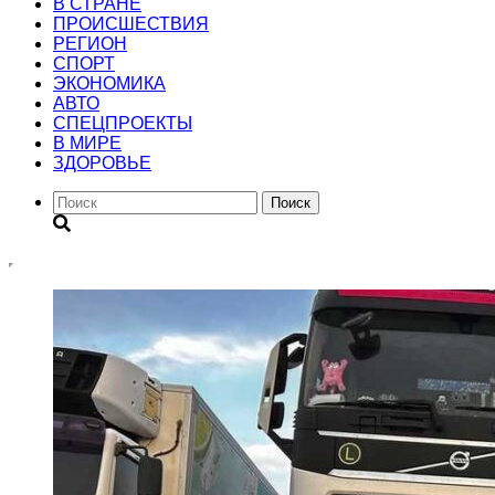
В СТРАНЕ
ПРОИСШЕСТВИЯ
РЕГИОН
CПОРТ
ЭКОНОМИКА
АВТО
СПЕЦПРОЕКТЫ
В МИРЕ
ЗДОРОВЬЕ
Поиск