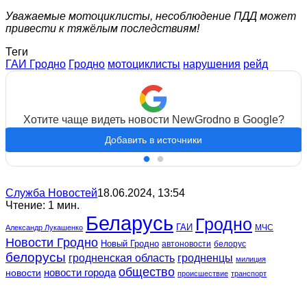
Уважаемые мотоциклисты, несоблюдение ПДД может
привести к тяжёлым последствиям!
Теги
ГАИ Гродно
Гродно
мотоциклисты
нарушения
рейд
Хотите чаще видеть новости NewGrodno в Google?
Добавить в источники
Служба Новостей
18.06.2024, 13:54
Чтение: 1 мин.
Беларусь
Гродно
ГАИ
МЧС
Александр Лукашенко
Новости Гродно
Новый Гродно
автоновости
белорус
белорусы
гродненская область
гродненцы
милиция
общество
новости
новости города
происшествие
транспорт