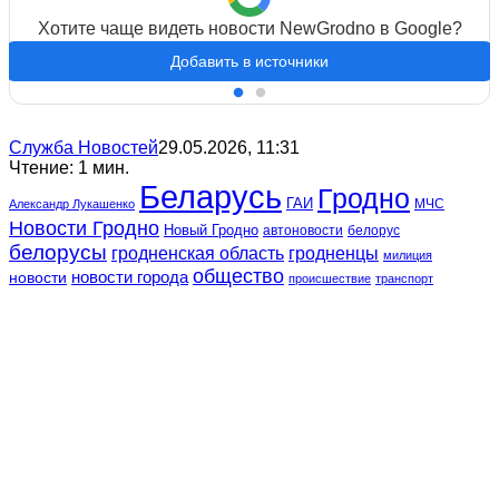
Хотите чаще видеть новости NewGrodno в Google?
Добавить в источники
Служба Новостей
29.05.2026, 11:31
Чтение: 1 мин.
Беларусь
Гродно
ГАИ
МЧС
Александр Лукашенко
Новости Гродно
Новый Гродно
автоновости
белорус
белорусы
гродненская область
гродненцы
милиция
общество
новости
новости города
происшествие
транспорт