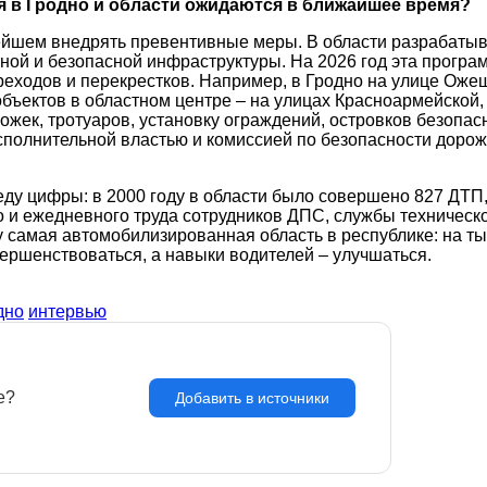
я в Гродно и области ожидаются в ближайшее время?
ейшем внедрять превентивные меры. В области разрабатыв
й и безопасной инфраструктуры. На 2026 год эта програм
реходов и перекрестков. Например, в Гродно на улице Ож
бъектов в областном центре – на улицах Красноармейской,
жек, тротуаров, установку ограждений, островков безопас
полнительной властью и комиссией по безопасности дорожн
у цифры: в 2000 году в области было совершено 827 ДТП, п
 и ежедневного труда сотрудников ДПС, службы техническог
у самая автомобилизированная область в республике: на т
ршенствоваться, а навыки водителей – улучшаться.
дно
интервью
e?
З
Добавить в источники