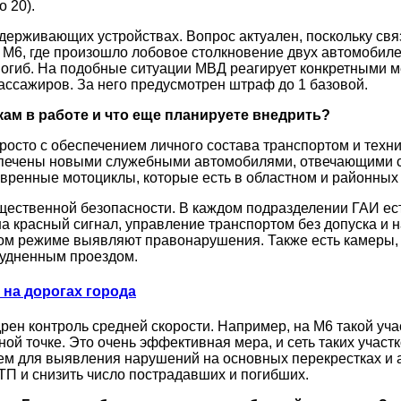
о 20).
удерживающих устройствах. Вопрос актуален, поскольку св
 М6, где произошло лобовое столкновение двух автомобиле
 погиб. На подобные ситуации МВД реагирует конкретными
ассажиров. За него предусмотрен штраф до 1 базовой.
ам в работе и что еще планируете внедрить?
росто с обеспечением личного состава транспортом и техни
спечены новыми служебными автомобилями, отвечающими с
евренные мотоциклы, которые есть в областном и районных
ественной безопасности. В каждом подразделении ГАИ ест
а красный сигнал, управление транспортом без допуска и
ком режиме выявляют правонарушения. Также есть камеры
трудненным проездом.
на дорогах города
рен контроль средней скорости. Например, на М6 такой учас
ной точке. Это очень эффективная мера, и сеть таких участ
ем для выявления нарушений на основных перекрестках и 
ДТП и снизить число пострадавших и погибших.