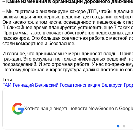
– Какие изменения в организации дорожного движени
– Мы тщательно анализируем каждое ДТП, чтобы в дальн
включающая инженерные решения для создания комфортно
Они касаются, в том числе, освещенности пешеходных пе
В ближайшее время планируется установить еще 7 таких о
Программа также включает обустройство пешеходных доро
пассажиров. Это большая совместная работа с местной ис
стали комфортнее и безопаснее.
И главное, что принимаемые меры приносят плоды. Привед
граждан. Это результат не только инженерных решений, но
подразделений. И это огромная работа. У нас по-прежнем
Поэтому дорожная инфраструктура должна постоянно сове
Теги
ГАИ
Геннадий Белявский
Госавтоинспекция Беларуси
Гро
Хотите чаще видеть новости NewGrodno в Googl