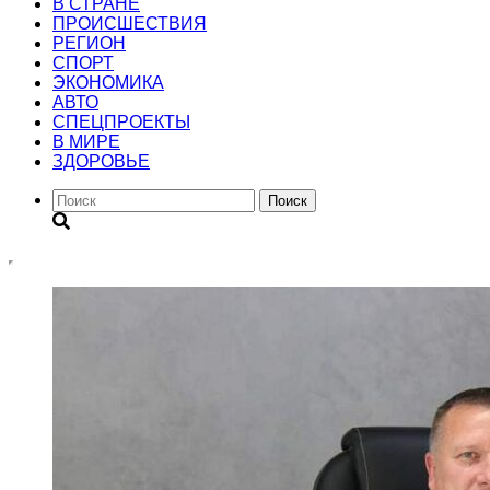
В СТРАНЕ
ПРОИСШЕСТВИЯ
РЕГИОН
CПОРТ
ЭКОНОМИКА
АВТО
СПЕЦПРОЕКТЫ
В МИРЕ
ЗДОРОВЬЕ
Поиск