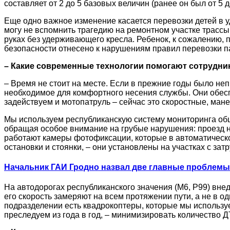
составляет от 2 до 5 базовых величин (ранее он был от 5 д
Еще одно важное изменение касается перевозки детей в 
могу не вспомнить трагедию на ремонтном участке трассы
руках без удерживающего кресла. Ребенок, к сожалению,
безопасности отнесено к нарушениям правил перевозки п
– Какие современные технологии помогают сотрудник
– Время не стоит на месте. Если в прежние годы было неп
необходимое для комфортного несения службы. Они обе
задействуем и мотопатруль – сейчас это скоростные, ман
Мы используем республиканскую систему мониторинга общ
обращая особое внимание на грубые нарушения: проезд н
работают камеры фотофиксации, которые в автоматичес
остановки и стоянки, – они установлены на участках с за
Начальник ГАИ Гродно назвал две главные проблемы 
На автодорогах республиканского значения (М6, Р99) внед
его скорость замеряют на всем протяжении пути, а не в од
подразделении есть квадрокоптеры, которые мы использу
преследуем из года в год, – минимизировать количество 