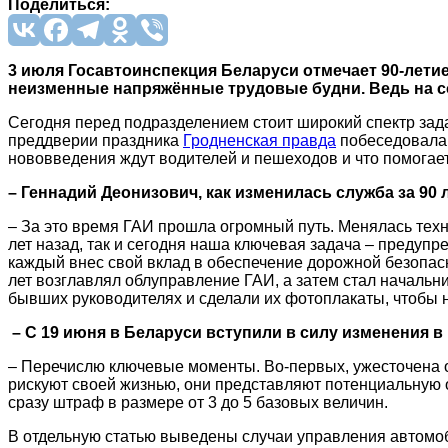
Поделиться:
3 июля Госавтоинспекция Беларуси отмечает 90-летие
неизменные напряжённые трудовые будни. Ведь на со
Сегодня перед подразделением стоит широкий спектр зад
преддверии праздника
Гродненская правда
побеседовала 
нововведения ждут водителей и пешеходов и что помогает
– Геннадий Деонизович, как изменилась служба за 90
– За это время ГАИ прошла огромный путь. Менялась техн
лет назад, так и сегодня наша ключевая задача – предуп
каждый внес свой вклад в обеспечение дорожной безопасн
лет возглавлял облуправление ГАИ, а затем стал началь
бывших руководителях и сделали их фотоплакаты, чтобы 
– С 19 июня в Беларуси вступили в силу изменения 
– Перечислю ключевые моменты. Во-первых, ужесточена о
рискуют своей жизнью, они представляют потенциальную 
сразу штраф в размере от 3 до 5 базовых величин.
В отдельную статью выведены случаи управления автомоб