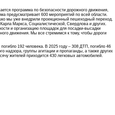
ается программа по безопасности дорожного движения,
ма предусматривает 600 мероприятий по всей области.
ешко мы уже внедрили проекционный пешеходный переход.
 Карла Маркса, Социалистической, Свердлова и других.
ности и организацию площадок для посадки-высадки
ого движения. Мы все стремимся к тому, чтобы дороги
огибло 192 человека. В 2025 году – 308 ДТП, погибло 46
о надзора, группы агитации и пропаганды, а также других
ысячу жителей приходится 430 легковых автомобилей.
наете новость? Пишите в наш Telegram-bot.