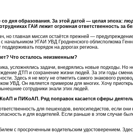
 со дня образования. За этой датой — целая эпоха: лю
трудниках ГАИ лежит огромная ответственность за бе
ач, но главная миссия остаётся прежней — предупреждение
с начальником УГАИ УВД Гродненского облисполкома Генна
 поддерживать порядок на дорогах региона.
 лет? Что осталось неизменным?
ика, усложнялись задачи, внедрялись новые подходы. Но н
реждение ДТП и сохранение жизни людей. За эти годы смени
ости. Здесь я не могу не отметить самого знакового руков
ником УВД. Он является примером для многих. Хочу приотк
нынешние сотрудники знали этих людей.
в КоАП и ПИКоАП. Ряд поправок касается сферы деятел
тветственность для пешеходов, велосипедистов, если они 
опасность и для водителей. Если раньше в этом случае бы
илем с просроченным водительским удостоверением. Здесь