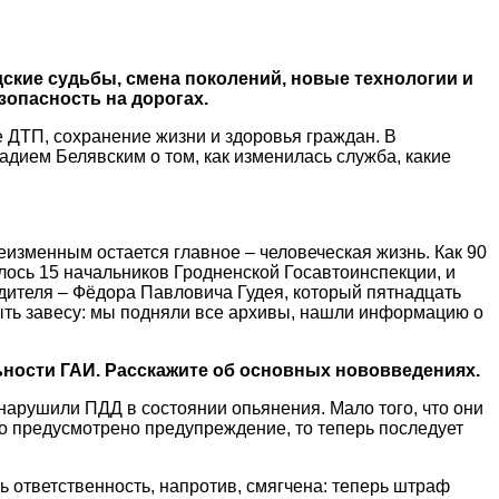
дские судьбы, смена поколений, новые технологии и
зопасность на дорогах.
 ДТП, сохранение жизни и здоровья граждан. В
дием Белявским о том, как изменилась служба, какие
еизменным остается главное – человеческая жизнь. Как 90
лось 15 начальников Гродненской Госавтоинспекции, и
одителя – Фёдора Павловича Гудея, который пятнадцать
рыть завесу: мы подняли все архивы, нашли информацию о
ьности ГАИ. Расскажите об основных нововведениях.
нарушили ПДД в состоянии опьянения. Мало того, что они
ло предусмотрено предупреждение, то теперь последует
 ответственность, напротив, смягчена: теперь штраф