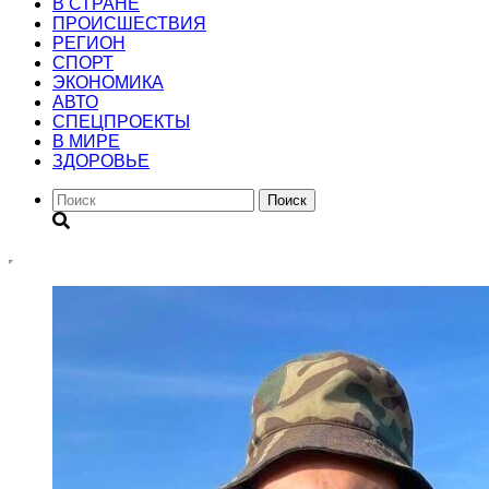
В СТРАНЕ
ПРОИСШЕСТВИЯ
РЕГИОН
CПОРТ
ЭКОНОМИКА
АВТО
СПЕЦПРОЕКТЫ
В МИРЕ
ЗДОРОВЬЕ
Поиск