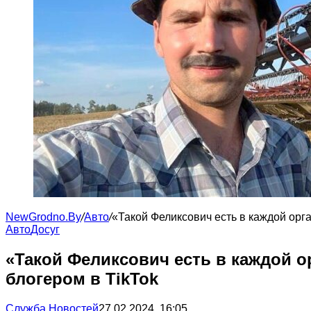
NewGrodno.By
/
Авто
/
«Такой Феликсович есть в каждой орг
Авто
Досуг
«Такой Феликсович есть в каждой о
блогером в TikTok
Служба Новостей
27.02.2024, 16:05