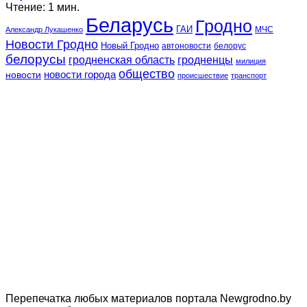
Чтение: 1 мин.
Беларусь
Гродно
ГАИ
МЧС
Александр Лукашенко
Новости Гродно
Новый Гродно
автоновости
белорус
белорусы
гродненская область
гродненцы
милиция
общество
новости
новости города
происшествие
транспорт
Перепечатка любых материалов портала Newgrodno.by