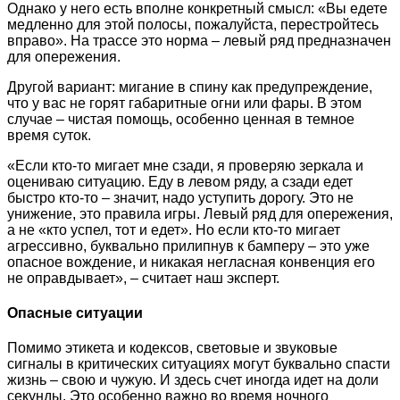
Однако у него есть вполне конкретный смысл: «Вы едете
медленно для этой полосы, пожалуйста, перестройтесь
вправо». На трассе это норма – левый ряд предназначен
для опережения.
Другой вариант: мигание в спину как предупреждение,
что у вас не горят габаритные огни или фары. В этом
случае – чистая помощь, особенно ценная в темное
время суток.
«Если кто-то мигает мне сзади, я проверяю зеркала и
оцениваю ситуацию. Еду в левом ряду, а сзади едет
быстро кто-то – значит, надо уступить дорогу. Это не
унижение, это правила игры. Левый ряд для опережения,
а не «кто успел, тот и едет». Но если кто-то мигает
агрессивно, буквально прилипнув к бамперу – это уже
опасное вождение, и никакая негласная конвенция его
не оправдывает», – считает наш эксперт.
Опасные ситуации
Помимо этикета и кодексов, световые и звуковые
сигналы в критических ситуациях могут буквально спасти
жизнь – свою и чужую. И здесь счет иногда идет на доли
секунды. Это особенно важно во время ночного