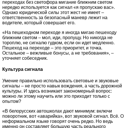
переходах без светофора мигание ближним светом
нередко используется как сигнал «я пропускаю вас».
Однако юридической силы этот жест не имеет –
ответственность за безопасный маневр лежит на
водителе, который совершает его.
«На пешеходном переходе я иногда мигаю пешеходу
ближним светом – мол, иди, пропущу. Но никогда не
тороплю, не сигналю гудком, если он идет медленно.
Пешеход на переходе – это приоритет, и точка.
Остальное – вежливые бонусы, а не требования», –
уточняет собеседник.
Культура сигнала
Умение правильно использовать световые и звуковые
сигналы – не просто навык вождения, а часть дорожной
культуры. И здесь возникает закономерный вопрос:
можно ли этому научить или это приходит только с
опытом?
«В белорусских автошколах дают минимум: включи
поворотник, вот «аварийка», вот звуковой сигнал. Всё. О
неформальном языке говорят очень редко. Но ведь
именно он составляет большую часть реального