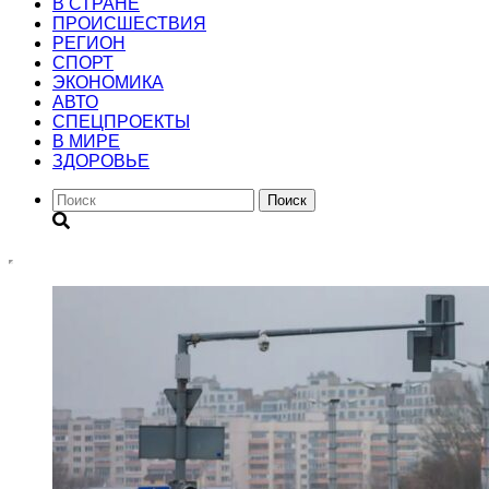
В СТРАНЕ
ПРОИСШЕСТВИЯ
РЕГИОН
CПОРТ
ЭКОНОМИКА
АВТО
СПЕЦПРОЕКТЫ
В МИРЕ
ЗДОРОВЬЕ
Поиск