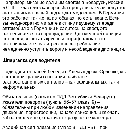
Например, мигание дальним светом в Беларуси, России
и СНГ – классическая просьба пропустить, если попутное
авто занимает левый ряд и едет медленнее. В Германии
это работает так же на автобанах, но есть нюанс. Если
вы неоднократно мигаете в спину идущему впереди
автомобилю в Германии и садитесь на хвост, это
расценивается как принуждение. Для местной полиции
это повод выписать крупный штраф, так как это
воспринимается как агрессивное требование
немедленно уступить дорогу и несоблюдение дистанции.
Шпаргалка для водителя
Подводя итог нашей беседы с Александром Юрченко, мы
составили краткий глоссарий наиболее
распространенных сигналов – как официальных, так и
неформальных.
Обязательные (согласно ПДД Республики Беларусь)
Указатели поворота (пункты 56–57 главы 9) –
обязательны при любом изменении направления
движения, перестроении, начале движения. Включать
заблаговременно, отключать сразу после маневра.
Аварийная сигнализация (глава 8 ПДД РБ) – при