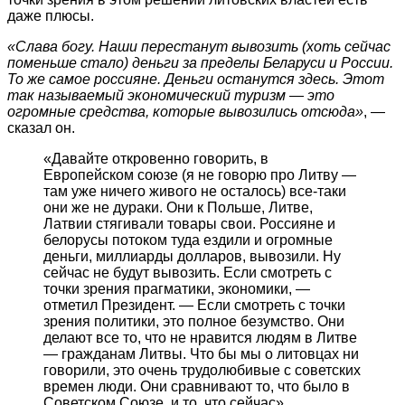
даже плюсы.
«Слава богу. Наши перестанут вывозить (хоть сейчас
поменьше стало) деньги за пределы Беларуси и России.
То же самое россияне. Деньги останутся здесь. Этот
так называемый экономический туризм — это
огромные средства, которые вывозились отсюда»
, —
сказал он.
«Давайте откровенно говорить, в
Европейском союзе (я не говорю про Литву —
там уже ничего живого не осталось) все-таки
они же не дураки. Они к Польше, Литве,
Латвии стягивали товары свои. Россияне и
белорусы потоком туда ездили и огромные
деньги, миллиарды долларов, вывозили. Ну
сейчас не будут вывозить. Если смотреть с
точки зрения прагматики, экономики, —
отметил Президент. — Если смотреть с точки
зрения политики, это полное безумство. Они
делают все то, что не нравится людям в Литве
— гражданам Литвы. Что бы мы о литовцах ни
говорили, это очень трудолюбивые с советских
времен люди. Они сравнивают то, что было в
Советском Союзе, и то, что сейчас».