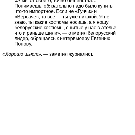
«А мы от своего, точно бешенства…
Понимаешь, обязательно надо было купить
что-то импортное. Если не «Гуччи» и
«Версаче», то все — ты уже никакой. Я не
знаю, ты какие костюмы носишь, а я ношу
белорусские костюмы, сшитые у нас в ателье,
что и раньше шили», — отметил белорусский
лидер, обращаясь к интервьюеру Евгению
Попову.
«Хорошо шьют»,
— заметил журналист.