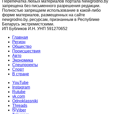
Перепечатка любых материалов портала Newgrodno.by
запрещена без письменного разрешения редакции.
Полностью запрещаем использование в какой-либо
форме материалов, размещенных на сайте
newgrodno.by, ресурсам, признанным в Республике
Беларусь экстремистскими.
ИП Бубликов И.Н. УНП 591270652
Главная
Регион
Общество
Происшествия
Авто
Экономика
Спецпроекты
Cпорт
В стране
YouTube
Instagram
Rutube
vk.com
Odnoklassniki
Threads
Viber