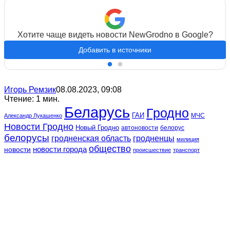
Хотите чаще видеть новости NewGrodno в Google?
Добавить в источники
Игорь Ремзик
08.08.2023, 09:08
Чтение: 1 мин.
Беларусь
Гродно
ГАИ
МЧС
Александр Лукашенко
Новости Гродно
Новый Гродно
автоновости
белорус
белорусы
гродненская область
гродненцы
милиция
общество
новости
новости города
происшествие
транспорт