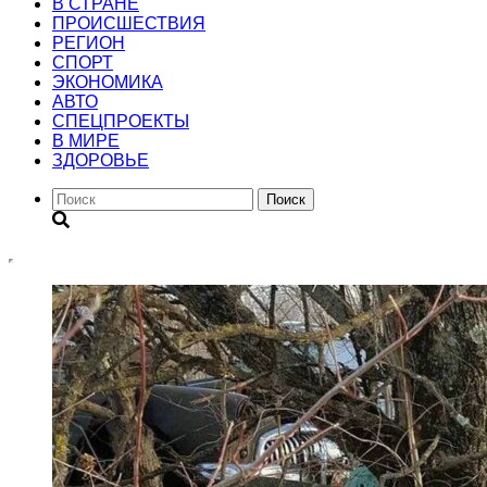
В СТРАНЕ
ПРОИСШЕСТВИЯ
РЕГИОН
CПОРТ
ЭКОНОМИКА
АВТО
СПЕЦПРОЕКТЫ
В МИРЕ
ЗДОРОВЬЕ
Поиск