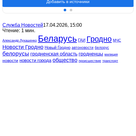
Добавить в источники
Служба Новостей
17.04.2026, 15:00
Чтение: 1 мин.
Беларусь
Гродно
ГАИ
МЧС
Александр Лукашенко
Новости Гродно
Новый Гродно
автоновости
белорус
белорусы
гродненская область
гродненцы
милиция
общество
новости
новости города
происшествие
транспорт