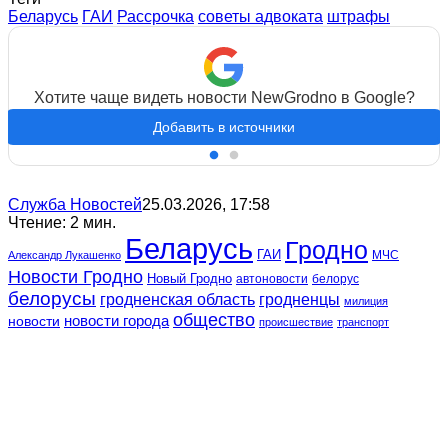
Беларусь
ГАИ
Рассрочка
советы адвоката
штрафы
Хотите чаще видеть новости NewGrodno в Google?
Добавить в источники
Служба Новостей
25.03.2026, 17:58
Чтение: 2 мин.
Беларусь
Гродно
ГАИ
МЧС
Александр Лукашенко
Новости Гродно
Новый Гродно
автоновости
белорус
белорусы
гродненская область
гродненцы
милиция
общество
новости
новости города
происшествие
транспорт