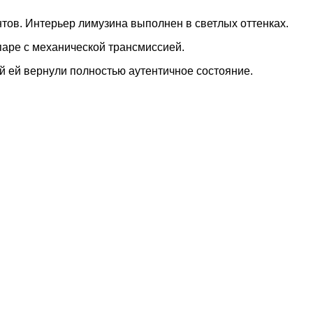
ов. Интерьер лимузина выполнен в светлых оттенках.
 паре с механической трансмиссией.
 ей вернули полностью аутентичное состояние.
наете новость? Пишите в наш Telegram-bot.