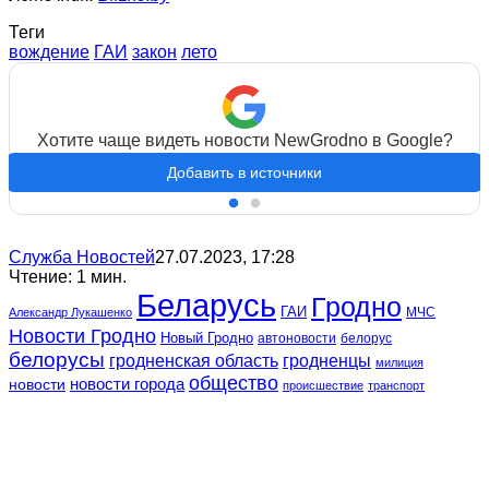
Теги
вождение
ГАИ
закон
лето
Хотите чаще видеть новости NewGrodno в Google?
Добавить в источники
Служба Новостей
27.07.2023, 17:28
Чтение: 1 мин.
Беларусь
Гродно
ГАИ
МЧС
Александр Лукашенко
Новости Гродно
Новый Гродно
автоновости
белорус
белорусы
гродненская область
гродненцы
милиция
общество
новости
новости города
происшествие
транспорт