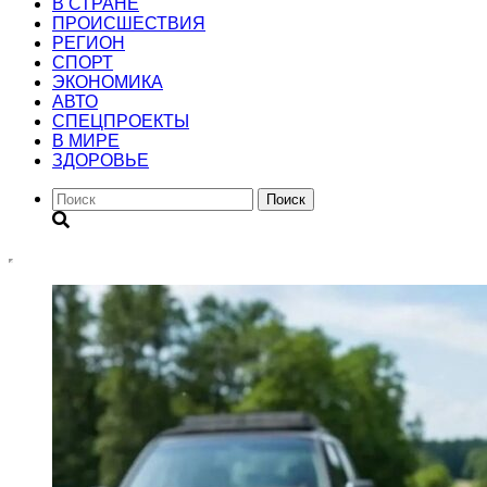
В СТРАНЕ
ПРОИСШЕСТВИЯ
РЕГИОН
CПОРТ
ЭКОНОМИКА
АВТО
СПЕЦПРОЕКТЫ
В МИРЕ
ЗДОРОВЬЕ
Поиск