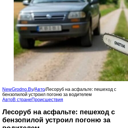
NewGrodno.By
/
Авто
/
Лесоруб на асфальте: пешеход с
бензопилой устроил погоню за водителем
Авто
В стране
Происшествия
Лесоруб на асфальте: пешеход с
бензопилой устроил погоню за
водителем