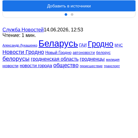
Добавить в источники
Служба Новостей
14.06.2026, 12:53
Чтение: 1 мин.
Беларусь
Гродно
ГАИ
МЧС
Александр Лукашенко
Новости Гродно
Новый Гродно
автоновости
белорус
белорусы
гродненская область
гродненцы
милиция
общество
новости
новости города
происшествие
транспорт