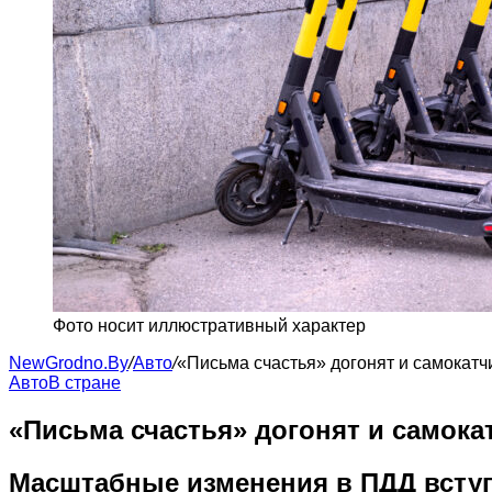
Фото носит иллюстративный характер
NewGrodno.By
/
Авто
/
«Письма счастья» догонят и самокат
Авто
В стране
«Письма счастья» догонят и самок
Масштабные изменения в ПДД вступа