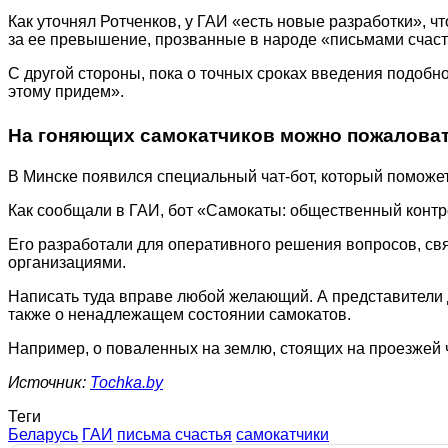
Как уточнял Ротченков, у ГАИ «есть новые разработки»,
за ее превышение, прозванные в народе «письмами счаст
С другой стороны, пока о точных сроках введения подобно
этому придем».
На гоняющих самокатчиков можно пожалова
В Минске появился специальный чат-бот, который поможе
Как сообщали в ГАИ, бот «Самокаты: общественный контр
Его разработали для оперативного решения вопросов, св
организациями.
Написать туда вправе любой желающий. А представители
также о ненадлежащем состоянии самокатов.
Например, о поваленных на землю, стоящих на проезжей 
Источник:
Tochka.by
Теги
Беларусь
ГАИ
письма счастья
самокатчики