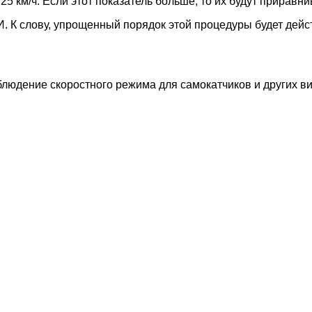
5 км/ч. Если этот показатель больше, то их будут приравн
. К слову, упрощенный порядок этой процедуры будет дейст
людение скоростного режима для самокатчиков и других ви