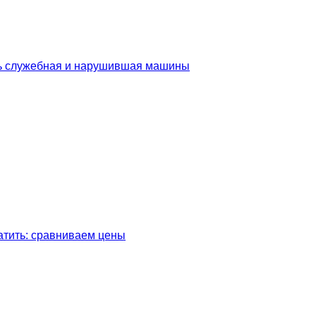
сь служебная и нарушившая машины
латить: сравниваем цены