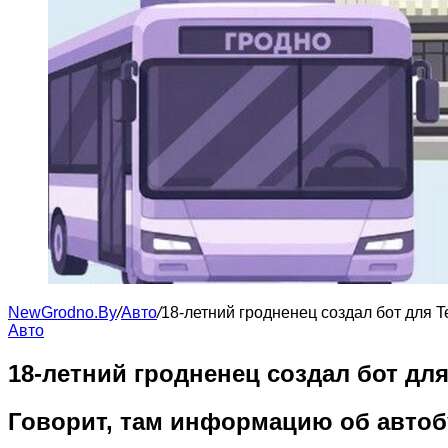
NewGrodno.By
/
Авто
/
18-летний гродненец создал бот для 
Авто
18-летний гродненец создал бот дл
Говорит, там информацию об автобу