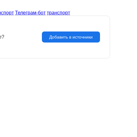
нспорт
Телеграм-бот
транспорт
e?
З
Добавить в источники