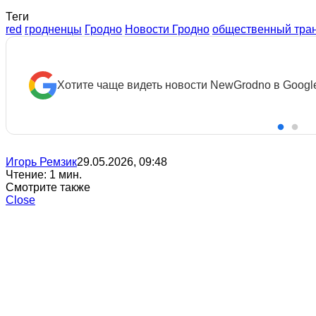
Теги
red
гродненцы
Гродно
Новости Гродно
общественный тра
Хотите чаще видеть новости NewGrodno в Googl
Игорь Ремзик
29.05.2026, 09:48
Чтение: 1 мин.
Смотрите также
Close