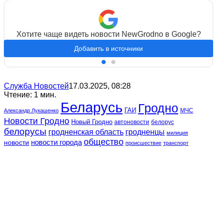
Хотите чаще видеть новости NewGrodno в Google?
Добавить в источники
Служба Новостей
17.03.2025, 08:28
Чтение: 1 мин.
Беларусь
Гродно
ГАИ
МЧС
Александр Лукашенко
Новости Гродно
Новый Гродно
автоновости
белорус
белорусы
гродненская область
гродненцы
милиция
общество
новости
новости города
происшествие
транспорт