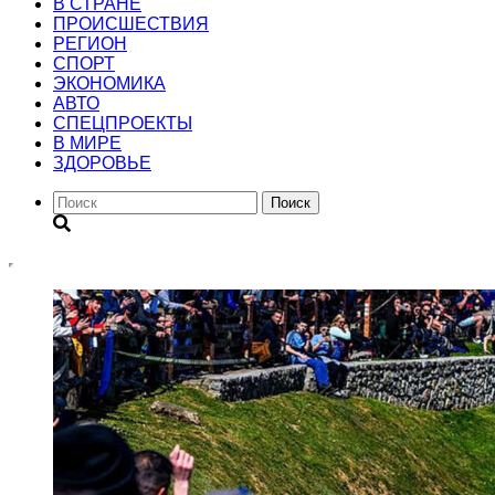
В СТРАНЕ
ПРОИСШЕСТВИЯ
РЕГИОН
CПОРТ
ЭКОНОМИКА
АВТО
СПЕЦПРОЕКТЫ
В МИРЕ
ЗДОРОВЬЕ
Поиск