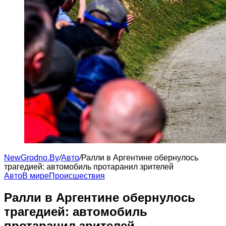
NewGrodno.By
/
Авто
/
Ралли в Аргентине обернулось
трагедией: автомобиль протаранил зрителей
Авто
В мире
Происшествия
Ралли в Аргентине обернулось
трагедией: автомобиль
протаранил зрителей