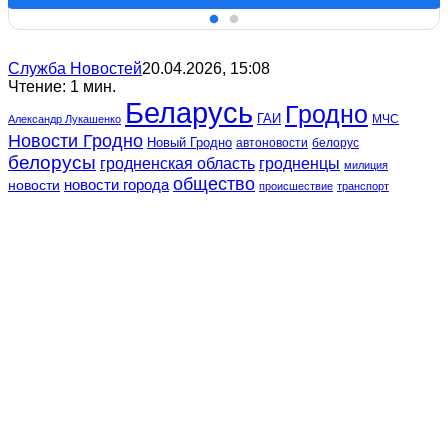
Служба Новостей
20.04.2026, 15:08
Чтение: 1 мин.
Беларусь
Гродно
ГАИ
МЧС
Александр Лукашенко
Новости Гродно
Новый Гродно
автоновости
белорус
белорусы
гродненская область
гродненцы
милиция
общество
новости
новости города
происшествие
транспорт