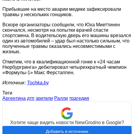
Прибывшие на место аварии медики зафиксировали
травмы у нескольких гонщиков.
Вскоре организаторы сообщили, что Юха Миеттинен
скончался, несмотря на попытки врачей спасти
спортсмена. В водительскую дверь его машины врезался
один из автомобилей – удар был настолько сильным, что
полученные травмы оказались несовместимыми с
жизнью.
Отметим, что в квалификационной гонке к «24 часам
Нюрбургринга» дебютировал четырехкратный чемпион
«Формулы-1» Макс Ферстаппен.
Источник:
Tochka.by
Теги
Аргентина
дтп
зрители
Ралли
трагедия
Хотите чаще видеть новости NewGrodno в Google?
Добавить в источники