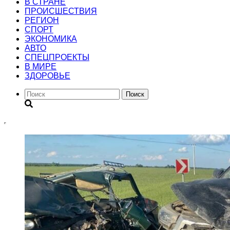
В СТРАНЕ
ПРОИСШЕСТВИЯ
РЕГИОН
CПОРТ
ЭКОНОМИКА
АВТО
СПЕЦПРОЕКТЫ
В МИРЕ
ЗДОРОВЬЕ
Поиск