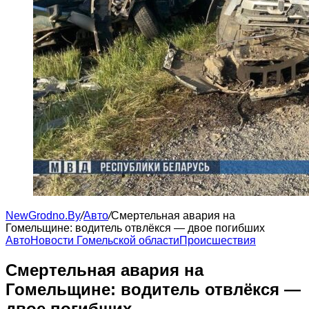
NewGrodno.By
/
Авто
/
Смертельная авария на
Гомельщине: водитель отвлёкся — двое погибших
Авто
Новости Гомельской области
Происшествия
Смертельная авария на
Гомельщине: водитель отвлёкся —
двое погибших