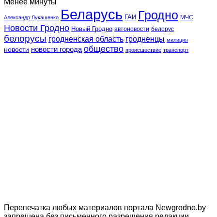
Менее минуты
Беларусь
Гродно
ГАИ
МЧС
Александр Лукашенко
Новости Гродно
Новый Гродно
автоновости
белорус
белорусы
гродненская область
гродненцы
милиция
общество
новости
новости города
происшествие
транспорт
Перепечатка любых материалов портала Newgrodno.by
запрещена без письменного разрешения редакции.