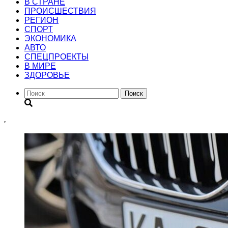
В СТРАНЕ
ПРОИСШЕСТВИЯ
РЕГИОН
CПОРТ
ЭКОНОМИКА
АВТО
СПЕЦПРОЕКТЫ
В МИРЕ
ЗДОРОВЬЕ
Поиск