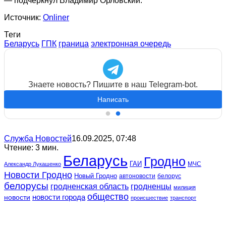
—
подчеркнул Владимир Орловский.
Источник:
Onliner
Теги
Беларусь
ГПК
граница
электронная очередь
Знаете новость? Пишите в наш Telegram-bot.
Написать
Служба Новостей
16.09.2025, 07:48
Чтение: 3 мин.
Беларусь
Гродно
ГАИ
МЧС
Александр Лукашенко
Новости Гродно
Новый Гродно
автоновости
белорус
белорусы
гродненская область
гродненцы
милиция
общество
новости
новости города
происшествие
транспорт