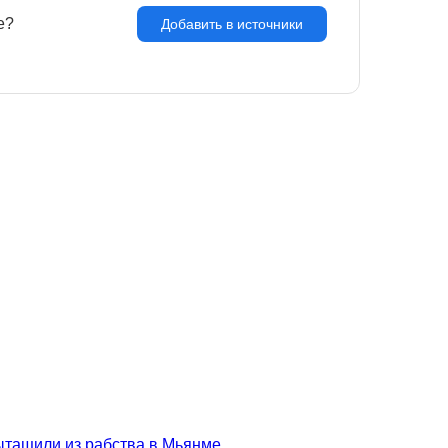
e?
З
Добавить в источники
вытащили из рабства в Мьянме