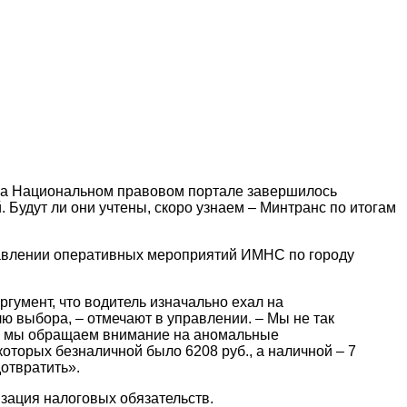
ях на Национальном правовом портале завершилось
 Будут ли они учтены, скоро узнаем – Минтранс по итогам
равлении оперативных мероприятий ИМНС по городу
гумент, что водитель изначально ехал на
лю выбора, – отмечают в управлении. – Мы не так
ах, мы обращаем внимание на аномальные
которых безналичной было 6208 руб., а наличной – 7
дотвратить».
зация налоговых обязательств.