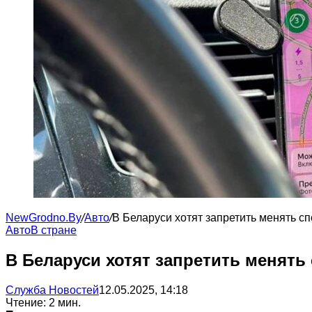
NewGrodno.By
/
Авто
/
В Беларуси хотят запретить менять с
Авто
В стране
В Беларуси хотят запретить менят
Служба Новостей
12.05.2025, 14:18
Чтение: 2 мин.