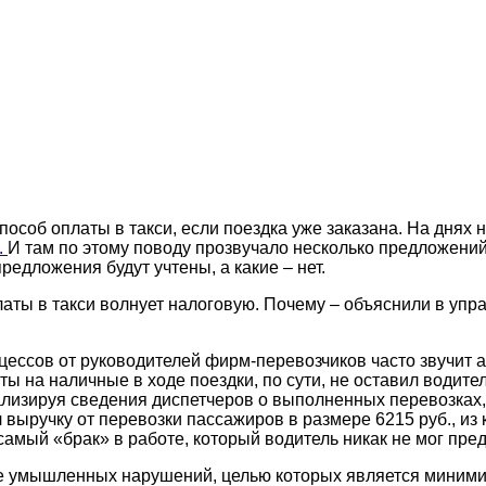
 способ оплаты в такси, если поездка уже заказана. На дн
.
И там по этому поводу прозвучало несколько предложений.
редложения будут учтены, а какие – нет.
аты в такси волнует налоговую. Почему – объяснили в уп
ессов от руководителей фирм-перевозчиков часто звучит ар
ы на наличные в ходе поездки, по сути, не оставил водите
анализируя сведения диспетчеров о выполненных перевозк
 выручку от перевозки пассажиров в размере 6215 руб., из 
 самый «брак» в работе, который водитель никак не мог пре
е умышленных нарушений, целью которых является миними