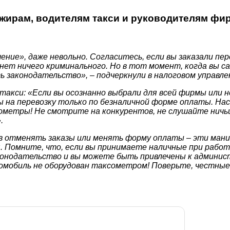
жирам, водителям такси и руководителям фи
ие», даже невольно. Согласитесь, если вы заказали перев
нет ничего криминального. Но в тот момент, когда вы с
 законодательство», – подчеркнули в налоговом управле
такси: «Если вы осознанно выбрали для всей фирмы или
ы на перевозку только по безналичной форме оплаты. На
ометры! Не смотрите на конкурентов, не слушайте ничь
.
ов отменять заказы или менять форму оплаты – эти ман
. Помните, что, если вы принимаете наличные при работ
конодательство и вы можете быть привлечены к админ
томобиль не оборудован таксометром! Поверьте, честные