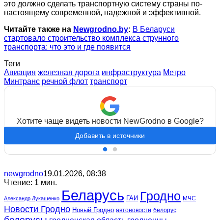
это должно сделать транспортную систему страны по-
настоящему современной, надежной и эффективной.
Читайте также на
Newgrodno.by
:
В Беларуси
стартовало строительство комплекса струнного
транспорта: что это и где появится
Теги
Авиация
железная дорога
инфраструктура
Метро
Минтранс
речной флот
транспорт
Хотите чаще видеть новости NewGrodno в Google?
Добавить в источники
newgrodno
19.01.2026, 08:38
Чтение: 1 мин.
Беларусь
Гродно
ГАИ
МЧС
Александр Лукашенко
Новости Гродно
Новый Гродно
автоновости
белорус
белорусы