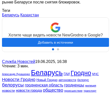
рынке Беларуси после снятия блокировок.
Теги
Беларусь
Казахстан
Хотите чаще видеть новости NewGrodno в Google?
Добавить в источники
Служба Новостей
19.06.2025, 16:38
Чтение: 3 мин.
Беларусь
Гродно
ГАИ
МЧС
Александр Лукашенко
Новости Гродно
Новый Гродно
автоновости
белорус
белорусы
гродненская область
гродненцы
милиция
общество
новости
новости города
происшествие
транспорт