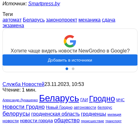
Источник:
Smartpress.by
Теги
автомат
Беларусь
законопроект
механика
сдача
экзамена
Хотите чаще видеть новости NewGrodno в Google?
Добавить в источники
Служба Новостей
23.11.2023, 10:53
Чтение: 1 мин.
Беларусь
Гродно
ГАИ
МЧС
Александр Лукашенко
Новости Гродно
Новый Гродно
автоновости
белорус
белорусы
гродненская область
гродненцы
милиция
общество
новости
новости города
происшествие
транспорт