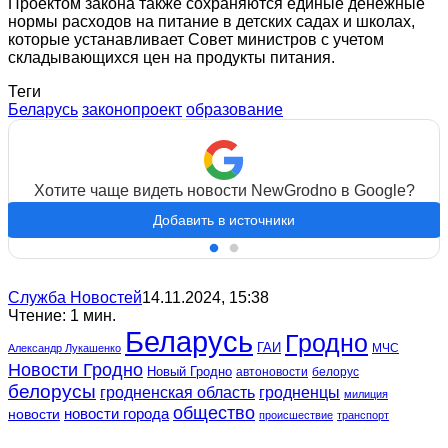
Проектом закона также сохраняются единые денежные
нормы расходов на питание в детских садах и школах,
которые устанавливает Совет министров с учетом
складывающихся цен на продукты питания.
Теги
Беларусь
законопроект
образование
Хотите чаще видеть новости NewGrodno в Google?
Добавить в источники
Служба Новостей
14.11.2024, 15:38
Чтение: 1 мин.
Беларусь
Гродно
ГАИ
МЧС
Александр Лукашенко
Новости Гродно
Новый Гродно
автоновости
белорус
белорусы
гродненская область
гродненцы
милиция
общество
новости
новости города
происшествие
транспорт