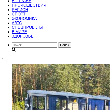
В СТРАНЕ
ПРОИСШЕСТВИЯ
РЕГИОН
CПОРТ
ЭКОНОМИКА
АВТО
СПЕЦПРОЕКТЫ
В МИРЕ
ЗДОРОВЬЕ
Поиск