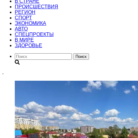
В СТРАНЕ
ПРОИСШЕСТВИЯ
РЕГИОН
CПОРТ
ЭКОНОМИКА
АВТО
СПЕЦПРОЕКТЫ
В МИРЕ
ЗДОРОВЬЕ
Поиск