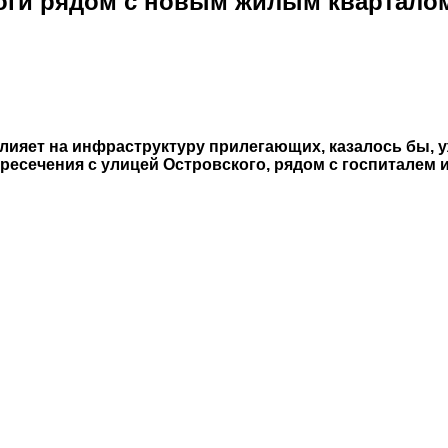
оги рядом с новым жилым квартало
 влияет на инфраструктуру прилегающих, казалось бы,
ересечения с улицей Островского, рядом с госпиталем