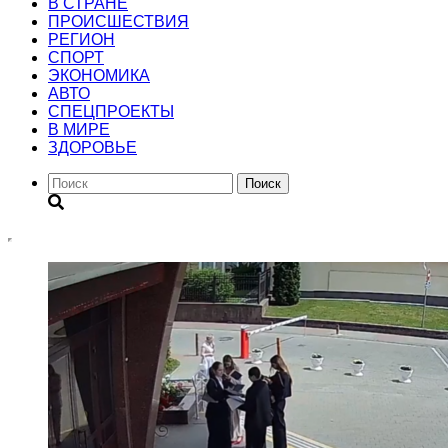
В СТРАНЕ
ПРОИСШЕСТВИЯ
РЕГИОН
CПОРТ
ЭКОНОМИКА
АВТО
СПЕЦПРОЕКТЫ
В МИРЕ
ЗДОРОВЬЕ
Поиск