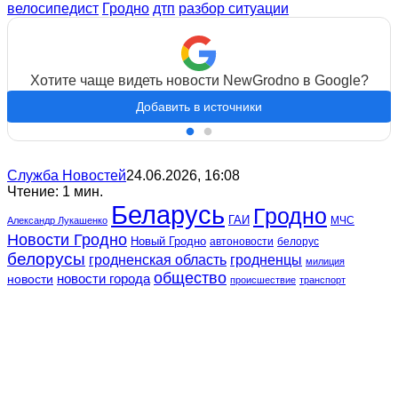
велосипедист
Гродно
дтп
разбор ситуации
Хотите чаще видеть новости NewGrodno в Google?
Добавить в источники
Служба Новостей
24.06.2026, 16:08
Чтение: 1 мин.
Беларусь
Гродно
ГАИ
МЧС
Александр Лукашенко
Новости Гродно
Новый Гродно
автоновости
белорус
белорусы
гродненская область
гродненцы
милиция
общество
новости
новости города
происшествие
транспорт