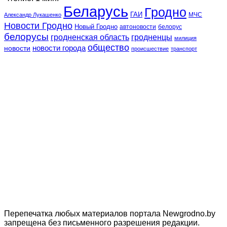
Беларусь
Гродно
ГАИ
МЧС
Александр Лукашенко
Новости Гродно
Новый Гродно
автоновости
белорус
белорусы
гродненская область
гродненцы
милиция
общество
новости
новости города
происшествие
транспорт
Перепечатка любых материалов портала Newgrodno.by
запрещена без письменного разрешения редакции.