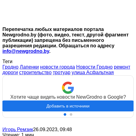
Перепечатка любых материалов портала
Newgrodno.by (фото, видео, текст, другой фрагмент
публикации) запрещена без письменного
разрешения редакции. Обращаться по адресу
info@newgrodno.by
.
Теги
Гродно
Лапенки
новости города
Новости Гродно
ремонт
дороги
строительство
тротуар
улица Асфальтная
Хотите чаще видеть новости NewGrodno в Google?
Добавить в источники
Игорь Ремзик
26.09.2023, 09:48
Чтение: 1 мин.