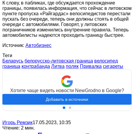
К слову, в пабликах, где обсуждается прохождение
границы, появилась информация, что сейчас в литовском
пункте пропуска «Райгардас» велосипедистов перестали
пускать без очереди, теперь они должны стоять в общей
очереди с автомобилями. Говорят, у литовских
пограничников изменились внутренние правила. Теперь
автомобилисты надеются проходить границу быстрее.
Источник:
Автобизнес
Теги
Беларусь
белорусско-литовская граница
велосипед
граница
контрабанда
Литва
поляк
Привалка
сигареты
Хотите чаще видеть новости NewGrodno в Google?
Добавить в источники
Игорь Ремзик
17.05.2023, 10:35
Чтение: 2 мин.