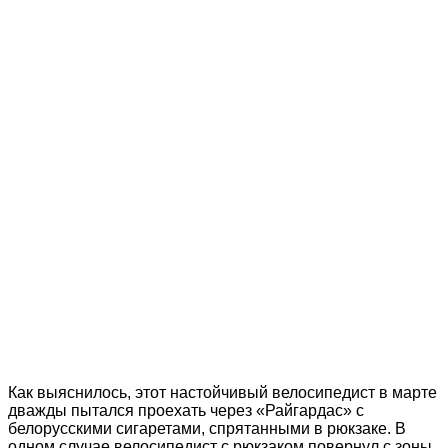
Как выяснилось, этот настойчивый велосипедист в марте
дважды пытался проехать через «Райгардас» с
белорусскими сигаретами, спрятанными в рюкзаке. В
одном случае велосипедист с рюкзаком повернул с зоны