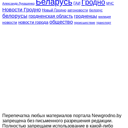
Беларусь
Гродно
ГАИ
МЧС
Александр Лукашенко
Новости Гродно
Новый Гродно
автоновости
белорус
белорусы
гродненская область
гродненцы
милиция
общество
новости
новости города
происшествие
транспорт
Перепечатка любых материалов портала Newgrodno.by
запрещена без письменного разрешения редакции.
Полностью запрещаем использование в какой-либо