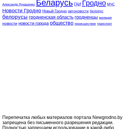
Беларусь
Гродно
ГАИ
МЧС
Александр Лукашенко
Новости Гродно
Новый Гродно
автоновости
белорус
белорусы
гродненская область
гродненцы
милиция
общество
новости
новости города
происшествие
транспорт
Перепечатка любых материалов портала Newgrodno.by
запрещена без письменного разрешения редакции.
Полностью запрещаем использование в какой-либо