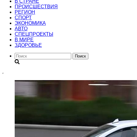
В СТРАНЕ
ПРОИСШЕСТВИЯ
РЕГИОН
CПОРТ
ЭКОНОМИКА
АВТО
СПЕЦПРОЕКТЫ
В МИРЕ
ЗДОРОВЬЕ
Поиск