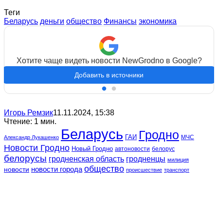
Теги
Беларусь
деньги
общество
Финансы
экономика
Хотите чаще видеть новости NewGrodno в Google?
Добавить в источники
Игорь Ремзик
11.11.2024, 15:38
Чтение: 1 мин.
Беларусь
Гродно
ГАИ
МЧС
Александр Лукашенко
Новости Гродно
Новый Гродно
автоновости
белорус
белорусы
гродненская область
гродненцы
милиция
общество
новости
новости города
происшествие
транспорт