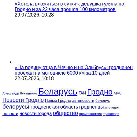
«Хотела вложиться в сутки»: девушка гуляла по
Гродно и за 22 часа прошла 100 километров
29.07.2026, 10:28
«На родину отца в Чечню и на Эльбрус»: гродненец
проехал на мотоцикле 6000 км за 10 дней
22.07.2026, 10:18
Беларусь
Гродно
ГАИ
МЧС
Александр Лукашенко
Новости Гродно
Новый Гродно
автоновости
белорус
белорусы
гродненская область
гродненцы
милиция
общество
новости
новости города
происшествие
транспорт