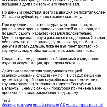
погашения долга он только его увеличивал.
По данным следствия, всего за два дня он похитил более
21 тысячи рублей, принадлежащих магазину.
При изучении личности фигуранта установлено, что
ранее в поле зрения правоохранителей он не попадал,
по месту работы характеризовался положительно.
Мужчина признал вину и раскаялся в содеянном. Со слов
обвиняемого, он не видел другого выхода, как брать
деньги и играть дальше, пока не выиграет достаточно
крупную сумму, чтобы погасить всю задолженность.
Следователями допрошены обвиняемый и свидетели,
изучена документация, проведены осмотры.
Действия заместителя заведующего секцией
квалифицированы следствием по ч.1,3 ст.210 (хищение
путем злоупотребления служебными полномочиями в
крупном размере) Уголовного кодекса Республики
Беларусь. К нему с санкции прокурора применена мера
пресечения в виде заключения под стражу.
Теги
белорус
выручка
онлайн-казино
СК
ставки
строительный