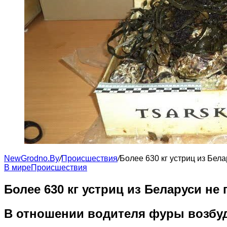
NewGrodno.By
/
Происшествия
/
Более 630 кг устриц из Бел
В мире
Происшествия
Более 630 кг устриц из Беларуси н
В отношении водителя фуры возбуд