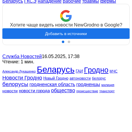
Беларусь
ГКСЭ
нападение
рабочие
травмы
фермы
Хотите чаще видеть новости NewGrodno в Google?
Добавить в источники
Служба Новостей
16.05.2025, 17:38
Чтение: 1 мин.
Беларусь
Гродно
ГАИ
МЧС
Александр Лукашенко
Новости Гродно
Новый Гродно
автоновости
белорус
белорусы
гродненская область
гродненцы
милиция
общество
новости
новости города
происшествие
транспорт