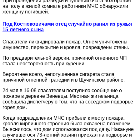
При проведении разведки и тушении очага возгорания
на полу в жилой комнате работники МЧС обнаружили
женщину погибшей.
Под Костюковичами отец случайно ранил из ружья
15-летнего сына
Спасатели ликвидировали пожар. Огнем уничтожены
имущество, перекрытие и кровля, повреждены стены.
По предварительной версии, причиной огненного ЧП
стала неосторожность при курении.
Вероятнее всего, непотушенная сигарета стала
причиной огненной трагедии и в Щучинском районе.
24 мая в 16-08 спасателям поступило сообщение о
пожаре в деревне Зеневцы. Местная жительница
сообщила диспетчеру о том, что на соседском подворье
горел дом.
Когда подразделения МЧС прибыли к месту пожара,
кровля кирпичного строения была охвачена пламенем.
Выяснилось, что дом использовался под дачу. Накануне
случившегося 73-летний хозяин приехал на подворье и