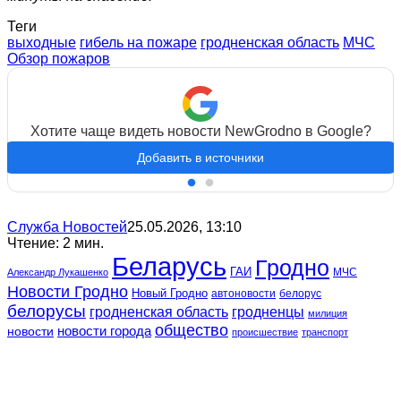
Теги
выходные
гибель на пожаре
гродненская область
МЧС
Обзор пожаров
Хотите чаще видеть новости NewGrodno в Google?
Добавить в источники
Служба Новостей
25.05.2026, 13:10
Чтение: 2 мин.
Беларусь
Гродно
ГАИ
МЧС
Александр Лукашенко
Новости Гродно
Новый Гродно
автоновости
белорус
белорусы
гродненская область
гродненцы
милиция
общество
новости
новости города
происшествие
транспорт