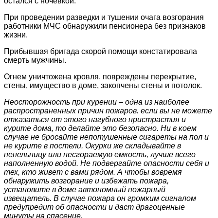
остался с ночевкой.
При проведении разведки и тушении очага возгорания
работники МЧС обнаружили пенсионера без признаков
жизни.
Прибывшая бригада скорой помощи констатировала
смерть мужчины.
Огнем уничтожена кровля, повреждены перекрытие,
стены, имущество в доме, закопчены стены и потолок.
Неосторожность при курении – одна из наиболее
распространенных причин пожаров. если вы не можете
отказаться от этого пагубного пристрастия и
курите дома, то делайте это безопасно. Ни в коем
случае не бросайте непотушенные сигареты на пол и
не курите в постели. Окурки же складывайте в
пепельницу или несгораемую емкость, лучше всего
наполненную водой. Не подвергайте опасности себя и
тех, кто живет с вами рядом. А чтобы вовремя
обнаружить возгорание и избежать пожара,
установите в доме автономный пожарный
извещатель. В случае пожара он громким сигналом
предупредит об опасности и даст драгоценные
минуты на спасение.