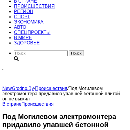
В СТРАНЕ
ПРОИСШЕСТВИЯ
РЕГИОН
CПОРТ
ЭКОНОМИКА
АВТО
СПЕЦПРОЕКТЫ
В МИРЕ
ЗДОРОВЬЕ
Поиск
NewGrodno.By
/
Происшествия
/
Под Могилевом
электромонтера придавило упавшей бетонной плитой —
он не выжил
В стране
Происшествия
Под Могилевом электромонтера
придавило упавшей бетонной