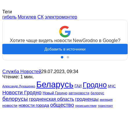
Теги
гибель
Могилев
СК
электромонтер
Хотите чаще видеть новости NewGrodno в Google?
Добавить в источники
Служба Новостей
29.07.2023, 09:34
Чтение: 1 мин.
Беларусь
Гродно
ГАИ
МЧС
Александр Лукашенко
Новости Гродно
Новый Гродно
автоновости
белорус
белорусы
гродненская область
гродненцы
милиция
общество
новости
новости города
происшествие
транспорт