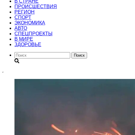
В СТРАНЕ
ПРОИСШЕСТВИЯ
РЕГИОН
CПОРТ
ЭКОНОМИКА
АВТО
СПЕЦПРОЕКТЫ
В МИРЕ
ЗДОРОВЬЕ
Поиск