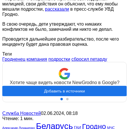
милицией, свои действия он объяснил, что ему якобы
мешали подростки,
рассказали
в пресс-службе УВД
Гродно.
В свою очередь, дети утверждают, что никаких
конфликтов не было, замечаний им никто не делал.
Проводится дальнейшее разбирательство, после чего
инциденту будет дана правовая оценка.
Теги
Гродненец
компания
подростки
сбросил петарду
Хотите чаще видеть новости NewGrodno в Google?
Добавить в источники
Служба Новостей
02.06.2024, 08:18
Чтение: 1 мин.
Беларусь
Гродно
ГАИ
МЧС
Александр Лукашенко