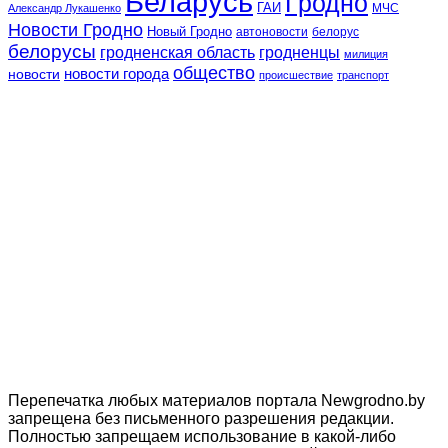
Беларусь
Гродно
ГАИ
МЧС
Александр Лукашенко
Новости Гродно
Новый Гродно
автоновости
белорус
белорусы
гродненская область
гродненцы
милиция
общество
новости
новости города
происшествие
транспорт
Перепечатка любых материалов портала Newgrodno.by
запрещена без письменного разрешения редакции.
Полностью запрещаем использование в какой-либо