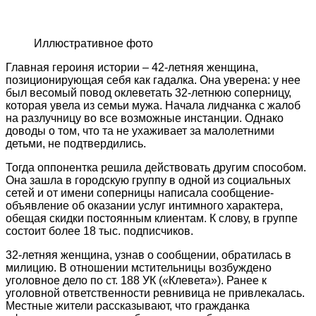
Иллюстративное фото
Главная героиня истории – 42-летняя женщина,
позиционирующая себя как гадалка. Она уверена: у нее
был весомый повод оклеветать 32-летнюю соперницу,
которая увела из семьи мужа. Начала лидчанка с жалоб
на разлучницу во все возможные инстанции. Однако
доводы о том, что та не ухаживает за малолетними
детьми, не подтвердились.
Тогда оппонентка решила действовать другим способом.
Она зашла в городскую группу в одной из социальных
сетей и от имени соперницы написала сообщение-
объявление об оказании услуг интимного характера,
обещая скидки постоянным клиентам. К слову, в группе
состоит более 18 тыс. подписчиков.
32-летняя женщина, узнав о сообщении, обратилась в
милицию. В отношении мстительницы возбуждено
уголовное дело по ст. 188 УК («Клевета»). Ранее к
уголовной ответственности ревнивица не привлекалась.
Местные жители рассказывают, что гражданка