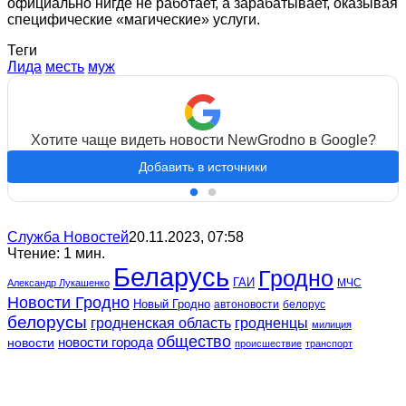
официально нигде не работает, а зарабатывает, оказывая
специфические «магические» услуги.
Теги
Лида
месть
муж
Хотите чаще видеть новости NewGrodno в Google?
Добавить в источники
Служба Новостей
20.11.2023, 07:58
Чтение: 1 мин.
Беларусь
Гродно
ГАИ
МЧС
Александр Лукашенко
Новости Гродно
Новый Гродно
автоновости
белорус
белорусы
гродненская область
гродненцы
милиция
общество
новости
новости города
происшествие
транспорт