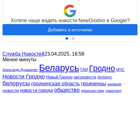
Хотите чаще видеть новости NewGrodno в Google?
Добавить в источники
Служба Новостей
23.04.2025, 16:58
Менее минуты
Беларусь
Гродно
ГАИ
МЧС
Александр Лукашенко
Новости Гродно
Новый Гродно
автоновости
белорус
белорусы
гродненская область
гродненцы
милиция
общество
новости
новости города
происшествие
транспорт