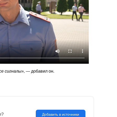
се сигналы»,
— добавил он.
e?
З
Добавить в источники