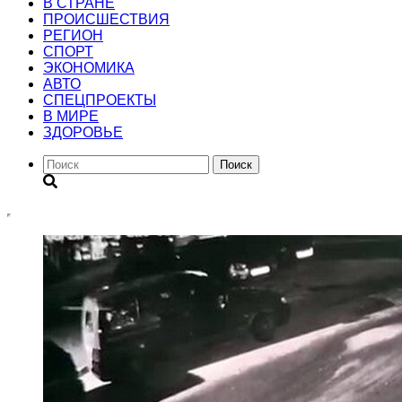
В СТРАНЕ
ПРОИСШЕСТВИЯ
РЕГИОН
CПОРТ
ЭКОНОМИКА
АВТО
СПЕЦПРОЕКТЫ
В МИРЕ
ЗДОРОВЬЕ
Поиск