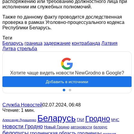
распоряжению или требованию должностного лица при
исполнении им служебных полномочий.
Также по данному факту проводится доследственная
проверка в рамках Уголовно-процессуального кодекса
Республики Беларусь.
Теги
Беларусь
граница
задержание
контрабанда
Латвия
Литва
стрельба
Хотите чаще видеть новости NewGrodno в Google?
Добавить в источники
Служба Новостей
02.07.2024, 06:48
Чтение: 1 мин.
Беларусь
Гродно
ГАИ
МЧС
Александр Лукашенко
Новости Гродно
Новый Гродно
автоновости
белорус
белорусы
гродненская область
гродненцы
милиция